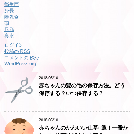
衛生面
身長
離乳食
頭
風邪
鼻水
ログイン
投稿の
RSS
コメントの
RSS
WordPress.org
2018/05/10
赤ちゃんの髪の毛の保存方法。どう
保存する？いつ保存する？
2018/05/10
赤ちゃんのかわいい仕草○選！一番か