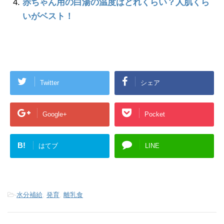
赤ちゃん用の白湯の温度はどれくらい？人肌くら
いがベスト！
Twitter
シェア
Google+
Pocket
B!
はてブ
LINE
-
水分補給
,
発育
,
離乳食