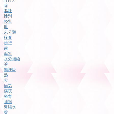
呼び方
咳
嘔吐
性別
授乳
服
未分類
検査
歩行
歯
母乳
水分補給
涙
無呼吸
熱
犬
病気
病院
発育
睡眠
胃腸炎
薬