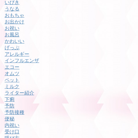
いびき
うなる
おもちゃ
お出かけ
お祝い
お風呂
かわいい
げっぷ
アレルギー
インフルエンザ
エコー
オムツ
ペット
ミルク
ライター紹介
下痢
予防
予防接種
便秘
内祝い
受け口