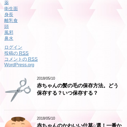
薬
衛生面
身長
離乳食
頭
風邪
鼻水
ログイン
投稿の
RSS
コメントの
RSS
WordPress.org
2018/05/10
赤ちゃんの髪の毛の保存方法。どう
保存する？いつ保存する？
2018/05/10
赤ちゃんのかわいい仕草○選！一番か