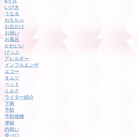
6ヶ月
いびき
うなる
おもちゃ
お出かけ
お祝い
お風呂
かわいい
げっぷ
アレルギー
インフルエンザ
エコー
オムツ
ペット
ミルク
ライター紹介
下痢
予防
予防接種
便秘
内祝い
受け口