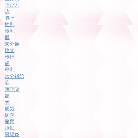
呼び方
咳
嘔吐
性別
授乳
服
未分類
検査
歩行
歯
母乳
水分補給
涙
無呼吸
熱
犬
病気
病院
発育
睡眠
胃腸炎