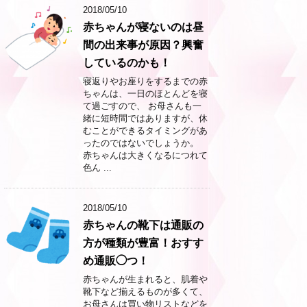
2018/05/10
赤ちゃんが寝ないのは昼
間の出来事が原因？興奮
しているのかも！
寝返りやお座りをするまでの赤
ちゃんは、一日のほとんどを寝
て過ごすので、 お母さんも一
緒に短時間ではありますが、休
むことができるタイミングがあ
ったのではないでしょうか。
赤ちゃんは大きくなるにつれて
色ん ...
2018/05/10
赤ちゃんの靴下は通販の
方が種類が豊富！おすす
め通販◯つ！
赤ちゃんが生まれると、肌着や
靴下など揃えるものが多くて、
お母さんは買い物リストなどを