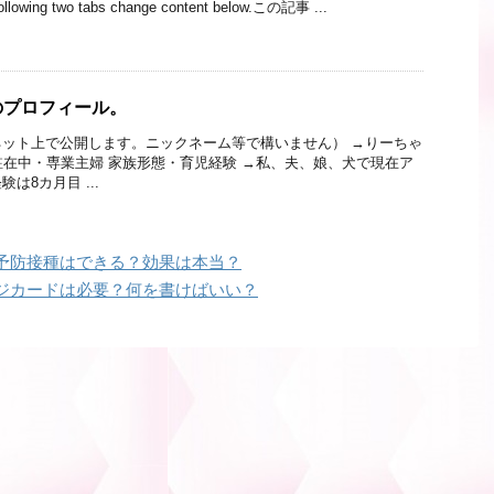
ing two tabs change content below.この記事 ...
のプロフィール。
ット上で公開します。ニックネーム等で構いません） →りーちゃ
駐在中・専業主婦 家族形態・育児経験 →私、夫、娘、犬で現在ア
は8カ月目 ...
予防接種はできる？効果は本当？
ジカードは必要？何を書けばいい？