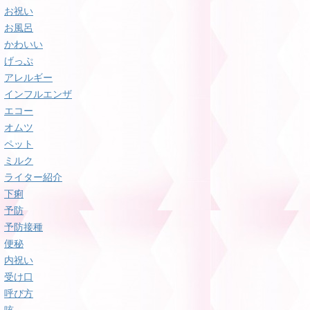
お祝い
お風呂
かわいい
げっぷ
アレルギー
インフルエンザ
エコー
オムツ
ペット
ミルク
ライター紹介
下痢
予防
予防接種
便秘
内祝い
受け口
呼び方