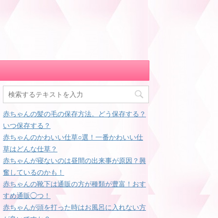
赤ちゃんの髪の毛の保存方法。どう保存する？
いつ保存する？
赤ちゃんのかわいい仕草○選！一番かわいい仕
草はどんな仕草？
赤ちゃんが寝ないのは昼間の出来事が原因？興
奮しているのかも！
赤ちゃんの靴下は通販の方が種類が豊富！おす
すめ通販◯つ！
赤ちゃんが頭を打った時はお風呂に入れない方