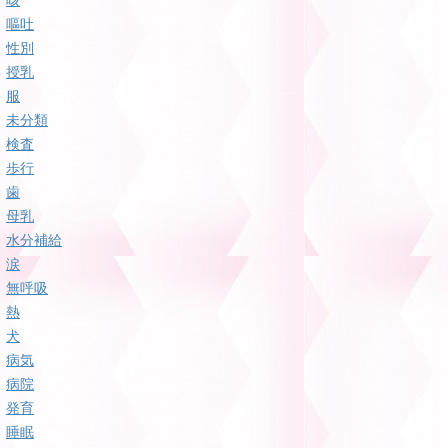
咳
嘔吐
性別
授乳
服
未分類
検査
歩行
歯
母乳
水分補給
涙
無呼吸
熱
犬
病気
病院
発育
睡眠