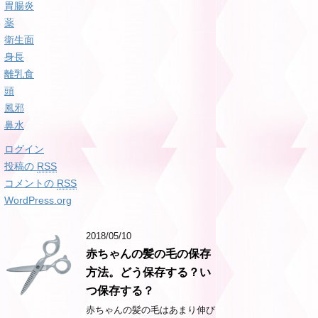
胃腸炎
薬
衛生面
身長
離乳食
頭
風邪
鼻水
ログイン
投稿の
RSS
コメントの
RSS
WordPress.org
2018/05/10
赤ちゃんの髪の毛の保存
方法。どう保存する？い
つ保存する？
赤ちゃんの髪の毛はあまり伸び