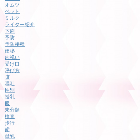
オムツ
ペット
ミルク
ライター紹介
下痢
予防
予防接種
便秘
内祝い
受け口
呼び方
咳
嘔吐
性別
授乳
服
未分類
検査
歩行
歯
母乳