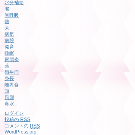
水分補給
涙
無呼吸
熱
犬
病気
病院
発育
睡眠
胃腸炎
薬
衛生面
身長
離乳食
頭
風邪
鼻水
ログイン
投稿の
RSS
コメントの
RSS
WordPress.org