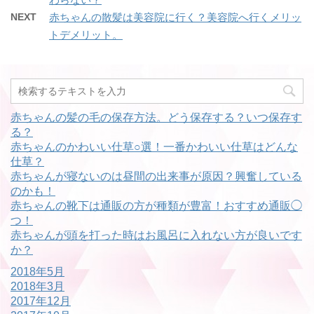
NEXT
赤ちゃんの散髪は美容院に行く？美容院へ行くメリッ
トデメリット。
赤ちゃんの髪の毛の保存方法。どう保存する？いつ保存す
る？
赤ちゃんのかわいい仕草○選！一番かわいい仕草はどんな
仕草？
赤ちゃんが寝ないのは昼間の出来事が原因？興奮している
のかも！
赤ちゃんの靴下は通販の方が種類が豊富！おすすめ通販◯
つ！
赤ちゃんが頭を打った時はお風呂に入れない方が良いです
か？
2018年5月
2018年3月
2017年12月