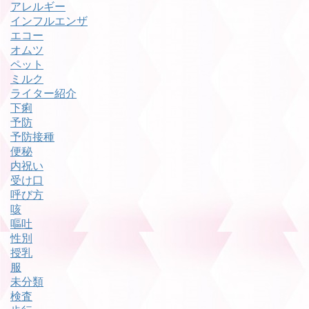
アレルギー
インフルエンザ
エコー
オムツ
ペット
ミルク
ライター紹介
下痢
予防
予防接種
便秘
内祝い
受け口
呼び方
咳
嘔吐
性別
授乳
服
未分類
検査