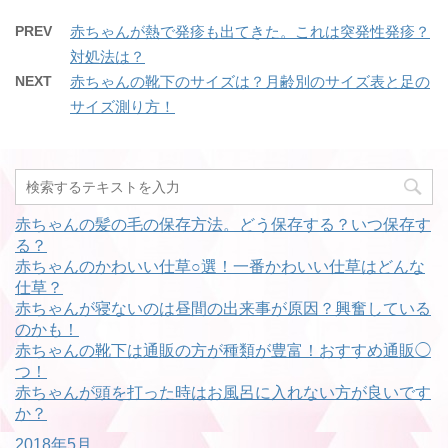
PREV
赤ちゃんが熱で発疹も出てきた。これは突発性発疹？
対処法は？
NEXT
赤ちゃんの靴下のサイズは？月齢別のサイズ表と足の
サイズ測り方！
赤ちゃんの髪の毛の保存方法。どう保存する？いつ保存す
る？
赤ちゃんのかわいい仕草○選！一番かわいい仕草はどんな
仕草？
赤ちゃんが寝ないのは昼間の出来事が原因？興奮している
のかも！
赤ちゃんの靴下は通販の方が種類が豊富！おすすめ通販◯
つ！
赤ちゃんが頭を打った時はお風呂に入れない方が良いです
か？
2018年5月