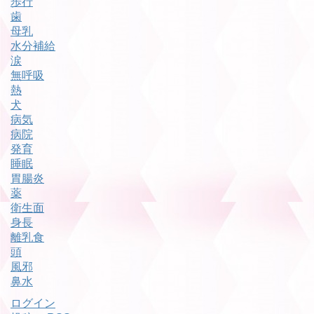
歩行
歯
母乳
水分補給
涙
無呼吸
熱
犬
病気
病院
発育
睡眠
胃腸炎
薬
衛生面
身長
離乳食
頭
風邪
鼻水
ログイン