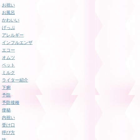
お祝い
お風呂
かわいい
げっぷ
アレルギー
インフルエンザ
エコー
オムツ
ペット
ミルク
ライター紹介
下痢
予防
予防接種
便秘
内祝い
受け口
呼び方