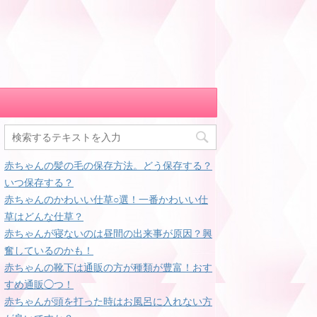
赤ちゃんの髪の毛の保存方法。どう保存する？
いつ保存する？
赤ちゃんのかわいい仕草○選！一番かわいい仕
草はどんな仕草？
赤ちゃんが寝ないのは昼間の出来事が原因？興
奮しているのかも！
赤ちゃんの靴下は通販の方が種類が豊富！おす
すめ通販◯つ！
赤ちゃんが頭を打った時はお風呂に入れない方