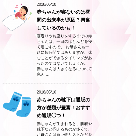
2018/05/10
赤ちゃんが寝ないのは昼
間の出来事が原因？興奮
しているのかも！
寝返りやお座りをするまでの赤
ちゃんは、一日のほとんどを寝
て過ごすので、 お母さんも一
緒に短時間ではありますが、休
むことができるタイミングがあ
ったのではないでしょうか。
赤ちゃんは大きくなるにつれて
色ん ...
2018/05/10
赤ちゃんの靴下は通販の
方が種類が豊富！おすす
め通販◯つ！
赤ちゃんが生まれると、肌着や
靴下など揃えるものが多くて、
お母さんは買い物リストなどを