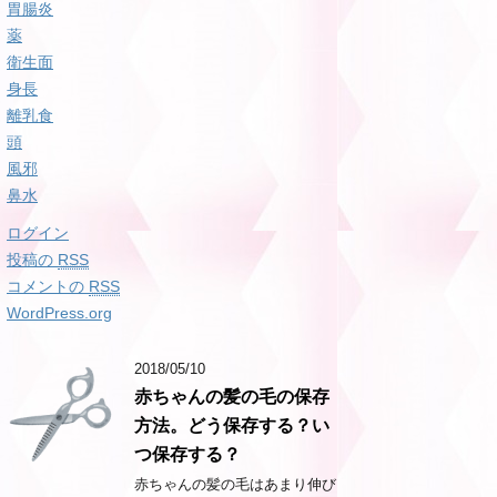
胃腸炎
薬
衛生面
身長
離乳食
頭
風邪
鼻水
ログイン
投稿の
RSS
コメントの
RSS
WordPress.org
2018/05/10
赤ちゃんの髪の毛の保存
方法。どう保存する？い
つ保存する？
赤ちゃんの髪の毛はあまり伸び