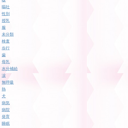
咳
嘔吐
性別
授乳
服
未分類
検査
歩行
歯
母乳
水分補給
涙
無呼吸
熱
犬
病気
病院
発育
睡眠