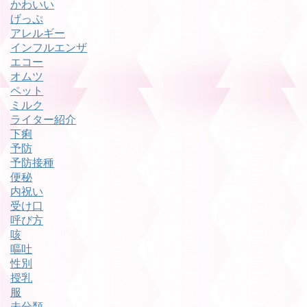
かわいい
げっぷ
アレルギー
インフルエンザ
エコー
オムツ
ペット
ミルク
ライター紹介
下痢
予防
予防接種
便秘
内祝い
受け口
呼び方
咳
嘔吐
性別
授乳
服
未分類