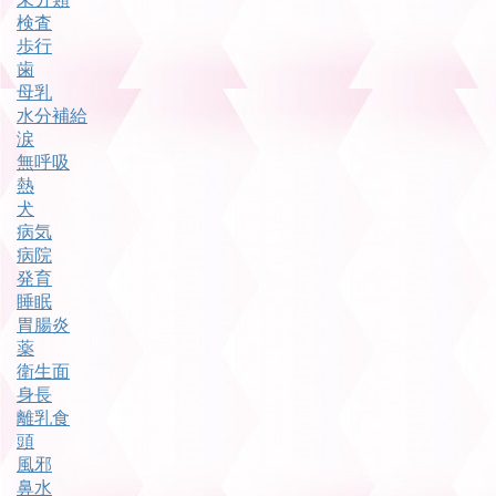
検査
歩行
歯
母乳
水分補給
涙
無呼吸
熱
犬
病気
病院
発育
睡眠
胃腸炎
薬
衛生面
身長
離乳食
頭
風邪
鼻水