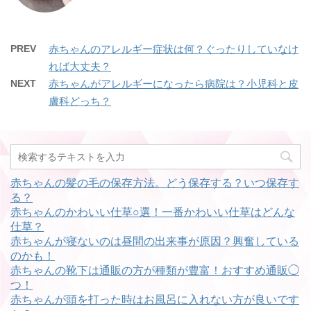
PREV
赤ちゃんのアレルギー症状は何？ぐったりしていなけ
れば大丈夫？
NEXT
赤ちゃんがアレルギーになったら病院は？小児科と皮
膚科どっち？
赤ちゃんの髪の毛の保存方法。どう保存する？いつ保存す
る？
赤ちゃんのかわいい仕草○選！一番かわいい仕草はどんな
仕草？
赤ちゃんが寝ないのは昼間の出来事が原因？興奮している
のかも！
赤ちゃんの靴下は通販の方が種類が豊富！おすすめ通販◯
つ！
赤ちゃんが頭を打った時はお風呂に入れない方が良いです