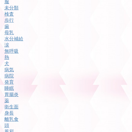
服
未分類
検査
歩行
歯
母乳
水分補給
涙
無呼吸
熱
犬
病気
病院
発育
睡眠
胃腸炎
薬
衛生面
身長
離乳食
頭
風邪