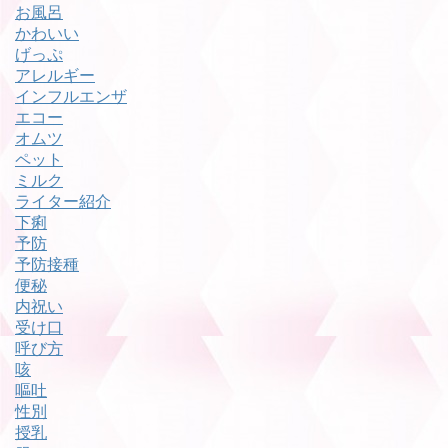
お風呂
かわいい
げっぷ
アレルギー
インフルエンザ
エコー
オムツ
ペット
ミルク
ライター紹介
下痢
予防
予防接種
便秘
内祝い
受け口
呼び方
咳
嘔吐
性別
授乳