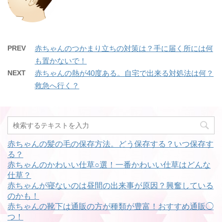
PREV
赤ちゃんのつかまり立ちの対策は？手に届く所には何
も置かないで！
NEXT
赤ちゃんの熱が40度ある。自宅で出来る対処法は何？
救急へ行く？
赤ちゃんの髪の毛の保存方法。どう保存する？いつ保存す
る？
赤ちゃんのかわいい仕草○選！一番かわいい仕草はどんな
仕草？
赤ちゃんが寝ないのは昼間の出来事が原因？興奮している
のかも！
赤ちゃんの靴下は通販の方が種類が豊富！おすすめ通販◯
つ！