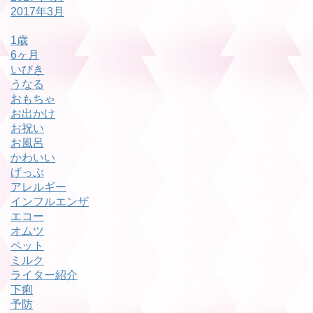
2017年3月
1歳
6ヶ月
いびき
うなる
おもちゃ
お出かけ
お祝い
お風呂
かわいい
げっぷ
アレルギー
インフルエンザ
エコー
オムツ
ペット
ミルク
ライター紹介
下痢
予防