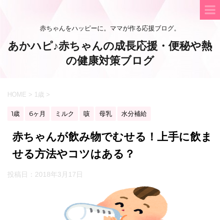
赤ちゃんをハッピーに。ママが作る応援ブログ。
あかハピ♪赤ちゃんの成長応援・便秘や熱
の健康対策ブログ
HOME
>
1歳
>
1歳
6ヶ月
ミルク
咳
母乳
水分補給
赤ちゃんが飲み物でむせる！上手に飲ま
せる方法やコツはある？
投稿日：
2018年3月17日