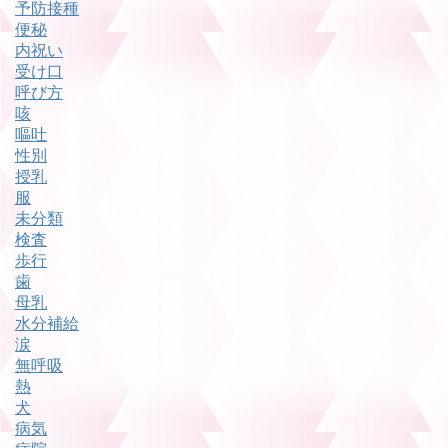
予防接種
便秘
内祝い
受け口
呼び方
咳
嘔吐
性別
授乳
服
未分類
検査
歩行
歯
母乳
水分補給
涙
無呼吸
熱
犬
病気