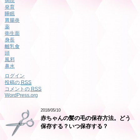
病院
発育
睡眠
胃腸炎
薬
衛生面
身長
離乳食
頭
風邪
鼻水
ログイン
投稿の
RSS
コメントの
RSS
WordPress.org
2018/05/10
赤ちゃんの髪の毛の保存方法。どう
保存する？いつ保存する？