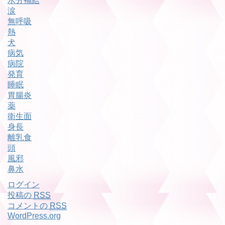
水分補給
涙
無呼吸
熱
犬
病気
病院
発育
睡眠
胃腸炎
薬
衛生面
身長
離乳食
頭
風邪
鼻水
ログイン
投稿の
RSS
コメントの
RSS
WordPress.org