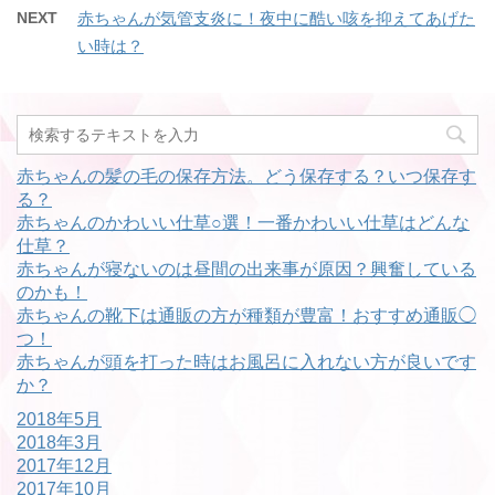
NEXT
赤ちゃんが気管支炎に！夜中に酷い咳を抑えてあげた
い時は？
赤ちゃんの髪の毛の保存方法。どう保存する？いつ保存す
る？
赤ちゃんのかわいい仕草○選！一番かわいい仕草はどんな
仕草？
赤ちゃんが寝ないのは昼間の出来事が原因？興奮している
のかも！
赤ちゃんの靴下は通販の方が種類が豊富！おすすめ通販◯
つ！
赤ちゃんが頭を打った時はお風呂に入れない方が良いです
か？
2018年5月
2018年3月
2017年12月
2017年10月