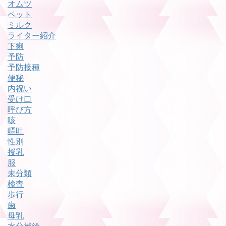
オムツ
ペット
ミルク
ライター紹介
下痢
予防
予防接種
便秘
内祝い
受け口
呼び方
咳
嘔吐
性別
授乳
服
未分類
検査
歩行
歯
母乳