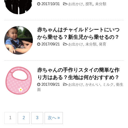
2017/10/31
-
お出かけ
,
授乳
,
未分類
赤ちゃんはチャイルドシートにいつ
から乗せる？新生児から乗せるの？
2017/09/21
-
お出かけ
,
未分類
,
発育
赤ちゃんの手作りスタイの簡単な作
り方はある？生地は何がおすすめ？
2017/09/21
-
お出かけ
,
かわいい
,
ミルク
,
衛生
面
1
2
3
次へ »