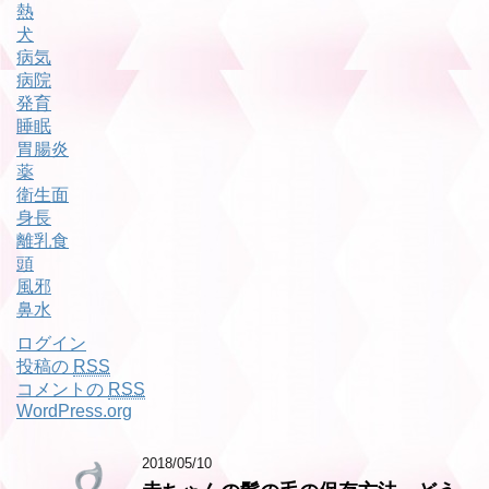
熱
犬
病気
病院
発育
睡眠
胃腸炎
薬
衛生面
身長
離乳食
頭
風邪
鼻水
ログイン
投稿の
RSS
コメントの
RSS
WordPress.org
2018/05/10