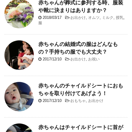
赤ちゃんが葬式に参列する時、服装
や靴に決まりはありますか？
2018/03/17
-
お出かけ
,
オムツ
,
ミルク
,
授乳
,
服
赤ちゃんの結婚式の服はどんなも
の？手持ちの服でも大丈夫？
2017/12/10
-
お出かけ
,
お祝い
赤ちゃんのチャイルドシートにおも
ちゃを取り付けてあげよう！
2017/12/10
-
おもちゃ
,
お出かけ
赤ちゃんはチャイルドシートに首が