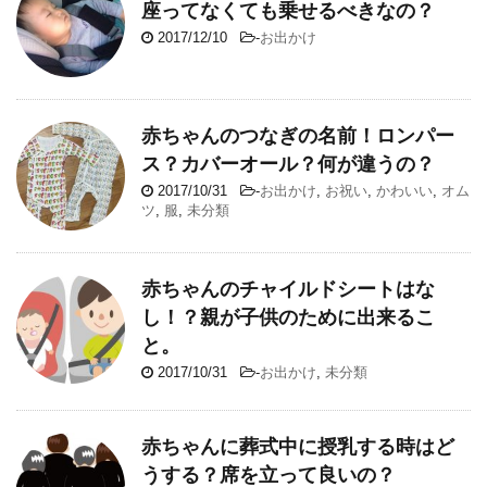
座ってなくても乗せるべきなの？
2017/12/10
-
お出かけ
赤ちゃんのつなぎの名前！ロンパー
ス？カバーオール？何が違うの？
2017/10/31
-
お出かけ
,
お祝い
,
かわいい
,
オム
ツ
,
服
,
未分類
赤ちゃんのチャイルドシートはな
し！？親が子供のために出来るこ
と。
2017/10/31
-
お出かけ
,
未分類
赤ちゃんに葬式中に授乳する時はど
うする？席を立って良いの？