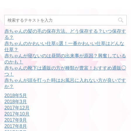
赤ちゃんの髪の毛の保存方法。どう保存する？いつ保存す
る？
赤ちゃんのかわいい仕草○選！一番かわいい仕草はどんな
仕草？
赤ちゃんが寝ないのは昼間の出来事が原因？興奮している
のかも！
赤ちゃんの靴下は通販の方が種類が豊富！おすすめ通販◯
つ！
赤ちゃんが頭を打った時はお風呂に入れない方が良いです
か？
2018年5月
2018年3月
2017年12月
2017年10月
2017年9月
2017年8月