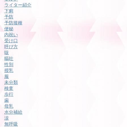
ライター紹介
下痢
予防
予防接種
便秘
内祝い
受け口
呼び方
咳
嘔吐
性別
授乳
服
未分類
検査
歩行
歯
母乳
水分補給
涙
無呼吸