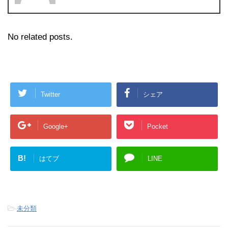
No related posts.
Twitter
シェア
Google+
Pocket
B!
はてブ
LINE
-
未分類