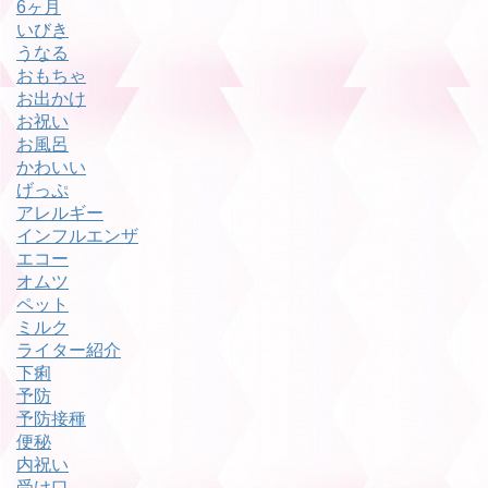
6ヶ月
いびき
うなる
おもちゃ
お出かけ
お祝い
お風呂
かわいい
げっぷ
アレルギー
インフルエンザ
エコー
オムツ
ペット
ミルク
ライター紹介
下痢
予防
予防接種
便秘
内祝い
受け口