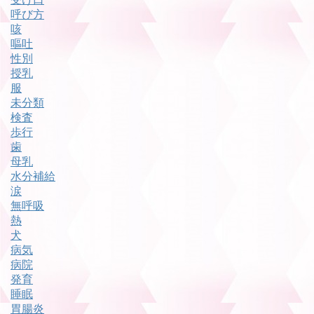
呼び方
咳
嘔吐
性別
授乳
服
未分類
検査
歩行
歯
母乳
水分補給
涙
無呼吸
熱
犬
病気
病院
発育
睡眠
胃腸炎