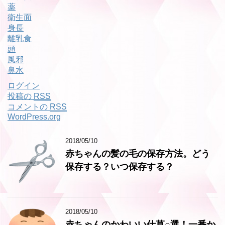
薬
衛生面
身長
離乳食
頭
風邪
鼻水
ログイン
投稿の
RSS
コメントの
RSS
WordPress.org
2018/05/10
赤ちゃんの髪の毛の保存方法。どう
保存する？いつ保存する？
2018/05/10
赤ちゃんのかわいい仕草○選！一番か