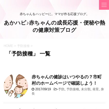
赤ちゃんをハッピーに。ママが作る応援ブログ。
あかハピ♪赤ちゃんの成長応援・便秘や熱
の健康対策ブログ
HOME
>
予防接種
>
「予防接種」 一覧
赤ちゃんの健診はいつやるの？市町
村のホームページで確認しよう！
2017/09/19
-
予防
,
予防接種
,
未分類
,
発育
,
身
長