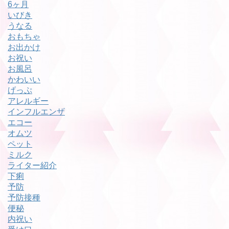
6ヶ月
いびき
うなる
おもちゃ
お出かけ
お祝い
お風呂
かわいい
げっぷ
アレルギー
インフルエンザ
エコー
オムツ
ペット
ミルク
ライター紹介
下痢
予防
予防接種
便秘
内祝い