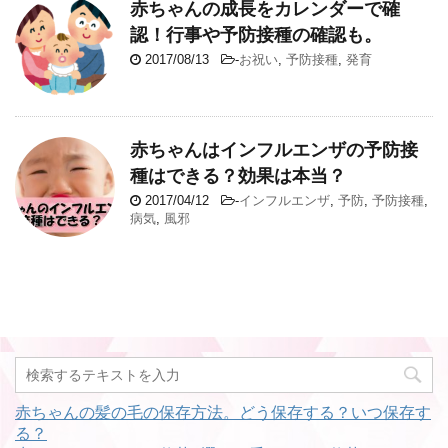
赤ちゃんの成長をカレンダーで確
認！行事や予防接種の確認も。
2017/08/13
-
お祝い
,
予防接種
,
発育
赤ちゃんはインフルエンザの予防接
種はできる？効果は本当？
2017/04/12
-
インフルエンザ
,
予防
,
予防接種
,
病気
,
風邪
赤ちゃんの髪の毛の保存方法。どう保存する？いつ保存す
る？