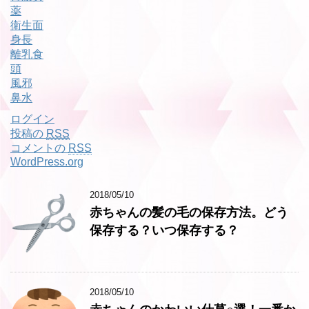
薬
衛生面
身長
離乳食
頭
風邪
鼻水
ログイン
投稿の
RSS
コメントの
RSS
WordPress.org
2018/05/10
赤ちゃんの髪の毛の保存方法。どう
保存する？いつ保存する？
2018/05/10