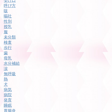
受け口
呼び方
咳
嘔吐
性別
授乳
服
未分類
検査
歩行
歯
母乳
水分補給
涙
無呼吸
熱
犬
病気
病院
発育
睡眠
胃腸炎