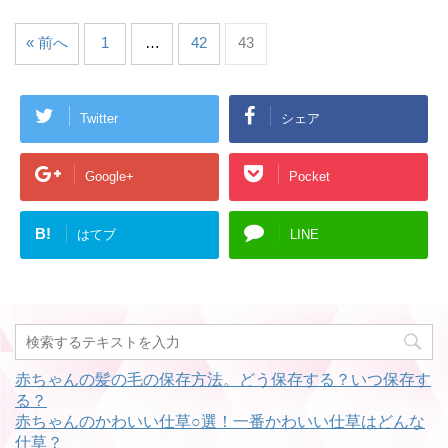
« 前へ
1
…
42
43
Twitter
シェア
Google+
Pocket
B!
はてブ
LINE
赤ちゃんの髪の毛の保存方法。どう保存する？いつ保存す
る？
赤ちゃんのかわいい仕草○選！一番かわいい仕草はどんな
仕草？