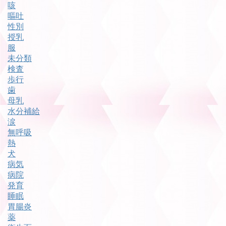
咳
嘔吐
性別
授乳
服
未分類
検査
歩行
歯
母乳
水分補給
涙
無呼吸
熱
犬
病気
病院
発育
睡眠
胃腸炎
薬