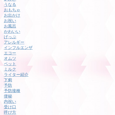
うなる
おもちゃ
お出かけ
お祝い
お風呂
かわいい
げっぷ
アレルギー
インフルエンザ
エコー
オムツ
ペット
ミルク
ライター紹介
下痢
予防
予防接種
便秘
内祝い
受け口
呼び方