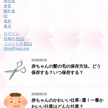
衛生面
身長
離乳食
頭
風邪
鼻水
ログイン
投稿の
RSS
コメントの
RSS
WordPress.org
2018/05/10
赤ちゃんの髪の毛の保存方法。どう
保存する？いつ保存する？
2018/05/10
赤ちゃんのかわいい仕草○選！一番か
わいい仕草はどんな仕草？